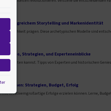
ievon Webseiten revolutionieren. Verstehe die entscheidenden Fakt
 zu erfolgreichem Storytelling und Markenidentität
ersönlichkeit prägen. Diese archetypischen Modelle sind entschei
ng: Tipps, Strategien, und Experteneinblicke
tiv gestalten kannst. Tipps von Experten und historischen Genie
ter
nternehmen: Strategien, Budget, Erfolg
mit kreativemgroßartige Erfolge erzielen können. Lerne, Budget 