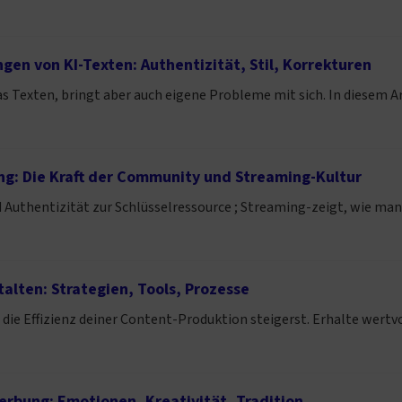
en von KI-Texten: Authentizität, Stil, Korrekturen
as Texten, bringt aber auch eigene Probleme mit sich. In diesem Ar
ng: Die Kraft der Community und Streaming-Kultur
d Authentizität zur Schlüsselressource ; Streaming-zeigt, wie m
alten: Strategien, Tools, Prozesse
die Effizienz deiner Content-Produktion steigerst. Erhalte wertvol
rbung: Emotionen, Kreativität, Tradition