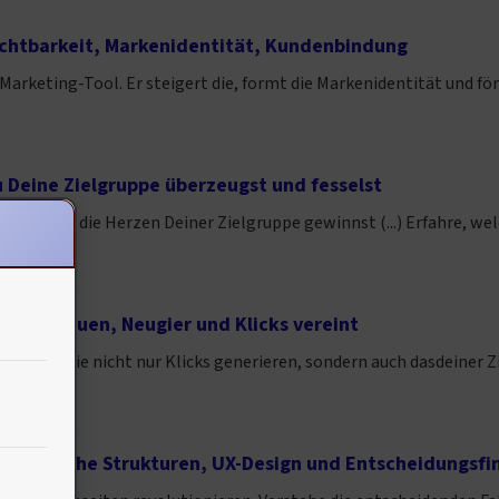
Sichtbarkeit, Markenidentität, Kundenbindung
 Marketing-Tool. Er steigert die, formt die Markenidentität und fö
u Deine Zielgruppe überzeugst und fesselst
and Voice die Herzen Deiner Zielgruppe gewinnst (...) Erfahre, we
: Vertrauen, Neugier und Klicks vereint
reibst, die nicht nur Klicks generieren, sondern auch dasdeiner Ziel
hologische Strukturen, UX-Design und Entscheidungsf