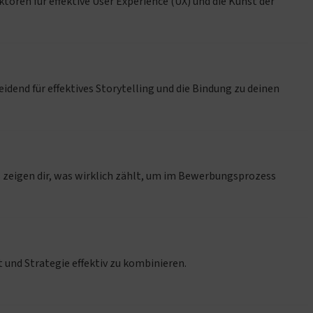
oren für effektive User Experience (UX) und die Kunst der
dend für effektives Storytelling und die Bindung zu deinen
s zeigen dir, was wirklich zählt, um im Bewerbungsprozess
und Strategie effektiv zu kombinieren.