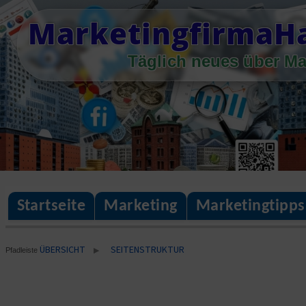
Skip
MarketingfirmaH
to
content
Täglich neues über Ma
Startseite
Marketing
Marketingtipps
ÜBERSICHT
SEITENSTRUKTUR
▶
Pfadleiste