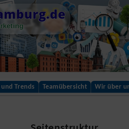
amburg.de
rketing
 und Trends
Teamübersicht
Wir über u
Seitenstruktur