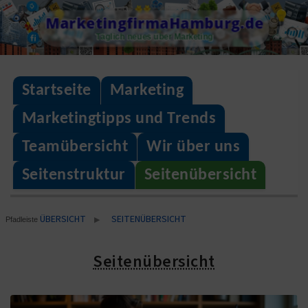
Skip
MarketingfirmaHamburg.de
to
Täglich neues über Marketing
content
Startseite
Marketing
Marketingtipps und Trends
Teamübersicht
Wir über uns
Seitenstruktur
Seitenübersicht
ÜBERSICHT
SEITENÜBERSICHT
▶
Pfadleiste
Seitenübersicht