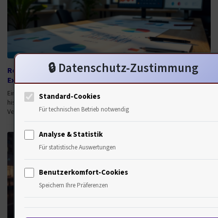
🔒 Datenschutz-Zustimmung
Relaunch, SEO-Risiken und Strategien: Die 10 besten
Expertenmeinungen
Ein Relaunch ist eine Chance, aber auch ein Risiko. Erfahren Sie von 10
Standard-Cookies
historischen Genies und Experten, was Sie beachten müssen, um-
Für technischen Betrieb notwendig
Verluste zu vermeiden.
Analyse & Statistik
Für statistische Auswertungen
Benutzerkomfort-Cookies
Speichern Ihre Präferenzen